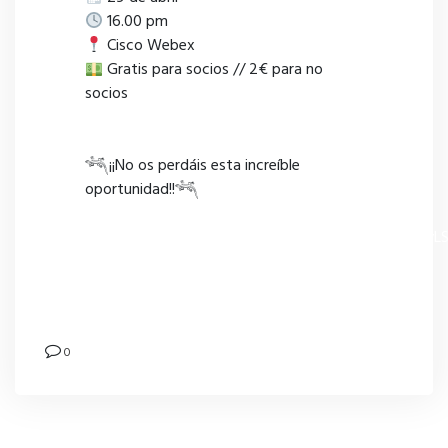
16.00 pm
Cisco Webex
Gratis para socios // 2€ para no
socios
𓆈¡¡No os perdáis esta increíble
oportunidad!!𓆈
https://docs.google.com/forms/d/e/1FAIpQLSdWry
d_E-
EqUPoQzUL8LZluZlL1fPBc9w/viewform?
usp=header
0